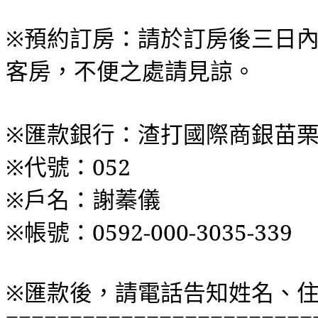
※
預約訂房
：
請於訂房後三日
客房
，
不便之處請見諒
。
※
匯款銀行
：渣打國際商銀苗
※
代號
：052
※
戶名
：謝蓁儀
※
帳號
：0592-000-3035-339
※
匯款後
，
請電話告知姓名
、