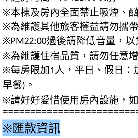
※
本棟及房內全面禁止吸煙
、
※
為維護其他旅客權益請勿攜
※
過後請降低音量
，
以
PM22:00
※
為維護住宿品質
，
請勿任意
※
每房限加
人
，
平日
、
假日
：
1
早餐
。
)
※
請好好愛惜使用房內設施
，
========================
※
匯款資訊