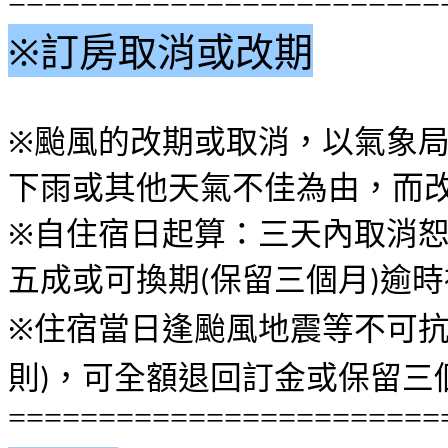
========================
※
訂房取消或改期
※
颱風的改期或取消
，
以氣象
下雨或其他天氣不佳為由
，
而
※
自住宿日起算
：
三天內取消
五成或可換期
保留三個月
逾時
(
)
※
住宿當日逢颱風地震等不可
則
，
可全額退回訂金或保留三
)
========================